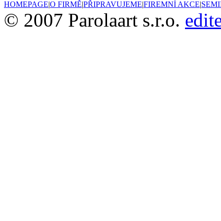
HOMEPAGE
|
O FIRMĚ
|
PŘIPRAVUJEME
|
FIREMNÍ AKCE
|
SEM
© 2007 Parolaart s.r.o.
edit