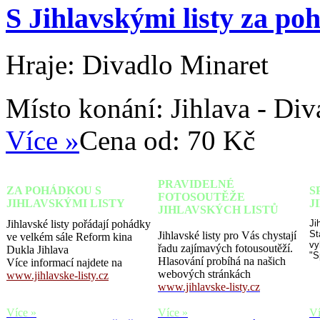
S Jihlavskými listy za po
Hraje: Divadlo Minaret
Místo konání:
Jihlava - Di
Více »
Cena od:
70 Kč
PRAVIDELNÉ
ZA POHÁDKOU S
S
FOTOSOUTĚŽE
JIHLAVSKÝMI LISTY
J
JIHLAVSKÝCH LISTŮ
Jihlavské listy pořádají pohádky
Ji
St
Jihlavské listy pro Vás chystají
ve velkém sále Reform kina
vy
řadu zajímavých fotousoutěží.
Dukla Jihlava
"S
Hlasování probíhá na našich
Více informací najdete na
webových stránkách
www.jihlavske-listy.cz
www.jihlavske-listy.cz
Více »
Více »
Ví